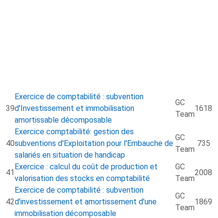
Exercice de comptabilité : subvention
GC
39
d'Investissement et immobilisation
1618
Team
amortissable décomposable
Exercice comptabilité: gestion des
GC
40
subventions d'Exploitation pour l'Embauche de
735
Team
salariés en situation de handicap
Exercice : calcul du coût de production et
GC
41
2008
valorisation des stocks en comptabilité
Team
Exercice de comptabilité : subvention
GC
42
d'investissement et amortissement d'une
1869
Team
immobilisation décomposable