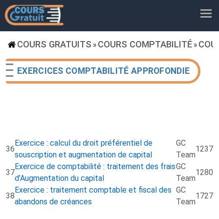
COURS GRATUITS
COURS COMPTABILITÉ
COU
»
»
EXERCICES COMPTABILITÉ APPROFONDIE
Exercice : calcul du droit préférentiel de
GC
36
1237
souscription et augmentation de capital
Team
Exercice de comptabilité : traitement des frais
GC
37
1280
d’Augmentation du capital
Team
Exercice : traitement comptable et fiscal des
GC
38
1727
abandons de créances
Team