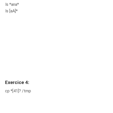
ls *ana*
ls [aA]*
Exercice 4:
cp *[41]? /tmp