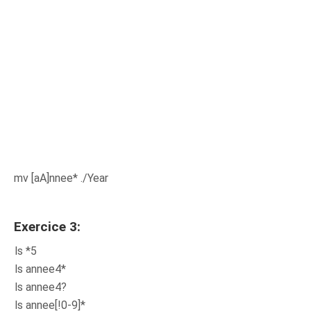
mv [aA]nnee* ./Year
Exercice 3:
ls *5
ls annee4*
ls annee4?
ls annee[!0-9]*