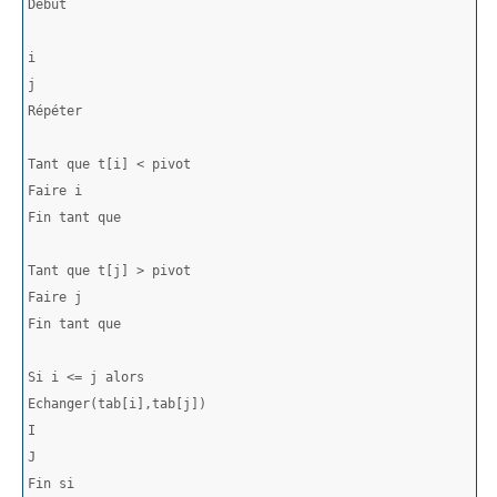
Début
Répéter
Tant que t[i] < pivot 
Fin tant que
Tant que t[j] > pivot 
Fin tant que
Si i <= j alors
Echanger(tab[i],tab[j])
Fin si