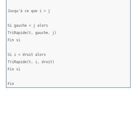
Jusqu'à ce que i > j
Si gauche < j alors
TriRapide(t, gauche, j)
Fin si
Si i < droit alors
TriRapide(t, i, droit)
Fin si
Fin