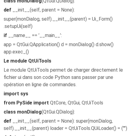
class monDialog
(QtGui.QDialog):
def
__init__(self, parent = None):
super(monDialog, self).__init__(parent) = Ui_Form()
.setupUi(self)
if
__name__ == ’__main__’:
app = QtGui.QApplication() d = monDialog() d.show()
app.exec_()
Le module QtUiTools
Le module QtUiTools permet de charger directement le
fichier ui dans son code Python sans passer par une
opération en ligne de commandes.
import sys
from PySide import
QtCore, QtGui, QtUiTools
class monDialog
(QtGui.QDialog):
def
__init__(self, parent = None): super(monDialog,
self).__init__(parent) loader = QtUiTools.QUiLoader() = ("")