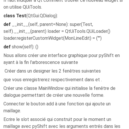
Il faut indiquer à Qt comment trouver ce nouveau widget si
on utilise QUiTools.
class Test
(QtGui.QDialog):
def
__init__(self, parent=None): super(Test,
self).__init__(parent) loader = QtUiTools.QUiLoader()
loader.registerCustomWidget(MonLineEdit) = ("")
def
show(self): ()
Nous allons créer une interface graphique pour pyShift en
ayant à la fin l’arborescence suivante
Créer dans un designer les 2 fenêtres suivantes
que vous enregistrerez respectivement dans et .
Créer une classe MainWindow qui initialise la fenêtre de
dialogue permettant de créer une nouvelle forme.
Connecter le bouton add à une fonction qui ajoute un
maillage.
Ecrire le slot associé qui construit pour le moment un
maillage avec pyShift avec les arguments entrés dans les