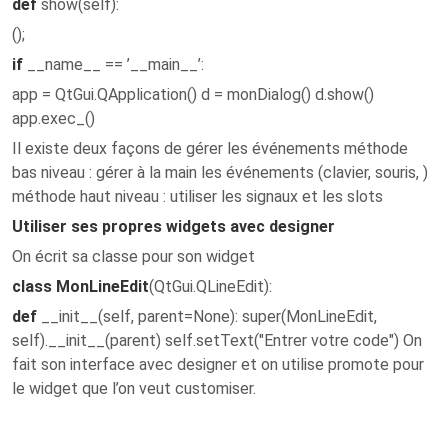
def
show(self):
();
if
__name__ == ’__main__’:
app = QtGui.QApplication() d = monDialog() d.show()
app.exec_()
Il existe deux façons de gérer les événements méthode
bas niveau : gérer à la main les événements (clavier, souris, )
méthode haut niveau : utiliser les signaux et les slots
Utiliser ses propres widgets avec designer
On écrit sa classe pour son widget
class MonLineEdit
(QtGui.QLineEdit):
def
__init__(self, parent=None): super(MonLineEdit,
self).__init__(parent) self.setText("Entrer votre code") On
fait son interface avec designer et on utilise promote pour
le widget que l’on veut customiser.