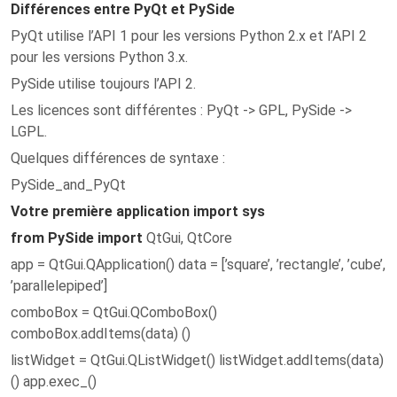
Différences entre PyQt et PySide
PyQt utilise l’API 1 pour les versions Python 2.x et l’API 2
pour les versions Python 3.x.
PySide utilise toujours l’API 2.
Les licences sont différentes : PyQt -> GPL, PySide ->
LGPL.
Quelques différences de syntaxe :
PySide_and_PyQt
Votre première application import sys
from PySide import
QtGui, QtCore
app = QtGui.QApplication() data = [’square’, ’rectangle’, ’cube’,
’parallelepiped’]
comboBox = QtGui.QComboBox()
comboBox.addItems(data) ()
listWidget = QtGui.QListWidget() listWidget.addItems(data)
() app.exec_()