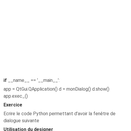
if
__name__ == ’__main__’:
app = QtGui.QApplication() d = monDialog() d.show()
app.exec_()
Exercice
Ecrire le code Python permettant d’avoir la fenêtre de
dialogue suivante
Utilisation du designer