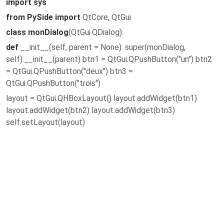
import sys
from PySide import
QtCore, QtGui
class monDialog
(QtGui.QDialog):
def
__init__(self, parent = None): super(monDialog,
self).__init__(parent) btn1 = QtGui.QPushButton("un") btn2
= QtGui.QPushButton("deux") btn3 =
QtGui.QPushButton("trois")
layout = QtGui.QHBoxLayout() layout.addWidget(btn1)
layout.addWidget(btn2) layout.addWidget(btn3)
self.setLayout(layout)