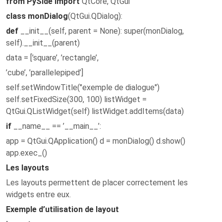
from PySide import
QtCore, QtGui
class monDialog
(QtGui.QDialog):
def
__init__(self, parent = None): super(monDialog,
self).__init__(parent)
data = [’square’, ’rectangle’,
’cube’, ’parallelepiped’]
self.setWindowTitle("exemple de dialogue")
self.setFixedSize(300, 100) listWidget =
QtGui.QListWidget(self) listWidget.addItems(data)
if
__name__ == ’__main__’:
app = QtGui.QApplication() d = monDialog() d.show()
app.exec_()
Les layouts
Les layouts permettent de placer correctement les
widgets entre eux.
Exemple d’utilisation de layout