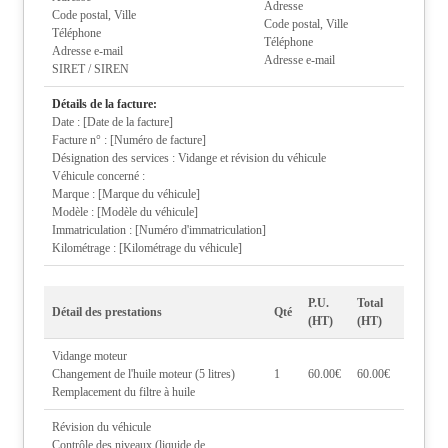
Adresse
Code postal, Ville
Code postal, Ville
Téléphone
Téléphone
Adresse e-mail
Adresse e-mail
SIRET / SIREN
Détails de la facture:
Date : [Date de la facture]
Facture n° : [Numéro de facture]
Désignation des services : Vidange et révision du véhicule
Véhicule concerné :
Marque : [Marque du véhicule]
Modèle : [Modèle du véhicule]
Immatriculation : [Numéro d'immatriculation]
Kilométrage : [Kilométrage du véhicule]
P.U.
Total
Détail des prestations
Qté
(HT)
(HT)
Vidange moteur
Changement de l'huile moteur (5 litres)
1
60.00€
60.00€
Remplacement du filtre à huile
Révision du véhicule
Contrôle des niveaux (liquide de