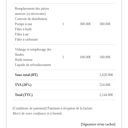
Remplacement des pièces
annexes (si nécessaire)
Courroie de distribution
Pompe à eau
1
300.00€
300.00€
Filtre à huile
Filtre à air
Filtre à carburant
Vidange et remplissage des
fluides
1
100.00€
100.00€
Huile moteur
Liquide de refroidissement
Sous-total (HT)
2,620.00€
TVA (20%)
524.00€
Total (TTC)
3,144.00€
[Conditions de paiement] Paiement à réception de la facture.
Merci de votre confiance et à bientôt.
[Signature et/ou cachet]