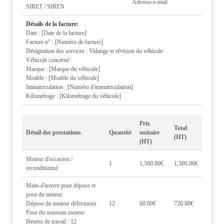
Adresse e-mail
SIRET / SIREN
Détails de la facture:
Date : [Date de la facture]
Facture n° : [Numéro de facture]
Désignation des services : Vidange et révision du véhicule
Véhicule concerné :
Marque : [Marque du véhicule]
Modèle : [Modèle du véhicule]
Immatriculation : [Numéro d'immatriculation]
Kilométrage : [Kilométrage du véhicule]
Prix
Total
Détail des prestations
Quantité
unitaire
(HT)
(HT)
Moteur d'occasion /
1
1,500.00€
1,500.00€
reconditionné
Main-d'œuvre pour dépose et
pose du moteur
Dépose du moteur défectueux
12
60.00€
720.00€
Pose du nouveau moteur
Heures de travail : 12