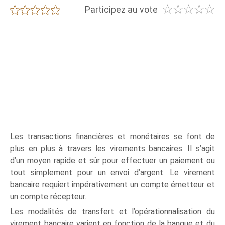
☆
☆
☆
☆
☆
★
★
★
★
★
Participez au vote
Les transactions financières et monétaires se font de
plus en plus à travers les virements bancaires. Il s’agit
d’un moyen rapide et sûr pour effectuer un paiement ou
tout simplement pour un envoi d’argent. Le virement
bancaire requiert impérativement un compte émetteur et
un compte récepteur.
Les modalités de transfert et l’opérationnalisation du
virement bancaire varient en fonction de la banque et du